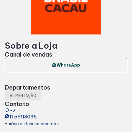
Horários
Entretenimento
Sobre a Loja
Cinema
Canal de vendas
Eventos
WhatsApp
Fique por Dentro
Departamentos
ALIMENTAÇÃO
Lojas e Restaurantes
Contato
place
P2
11 55118036
Lojas
Horário de funcionamento
chevron_right