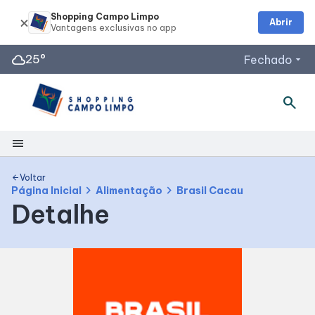
Shopping Campo Limpo
Abrir
cloud
25°
Fechado
arrow_drop_down
search
menu
Shopping
Voltar
arrow_back
chevron_right
chevron_right
Página Inicial
Alimentação
Brasil Cacau
Detalhe
Mapa Interno
Como Chegar
Facilidades