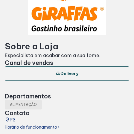
Horários
Entretenimento
Sobre a Loja
Cinema
Especialista em acabar com a sua fome.
Canal de vendas
Eventos
delivery_truck_speed
Delivery
Fique por Dentro
Departamentos
Lojas e Restaurantes
ALIMENTAÇÃO
Contato
Lojas
place
P3
Horário de funcionamento
chevron_right