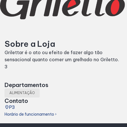
Horários
Entretenimento
Sobre a Loja
Cinema
Grilettar é o ato ou efeito de fazer algo tão
sensacional quanto comer um grelhado no Griletto.
Eventos
3
Fique por Dentro
Departamentos
ALIMENTAÇÃO
Lojas e Restaurantes
Contato
place
P3
Lojas
Horário de funcionamento
chevron_right