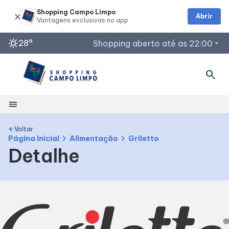
Shopping Campo Limpo
Abrir
sunny
28°
Shopping aberto até as 22:00
arrow_drop_down
search
menu
Shopping
Voltar
arrow_back
chevron_right
chevron_right
Página Inicial
Alimentação
Griletto
Detalhe
Mapa Interno
Como Chegar
Facilidades