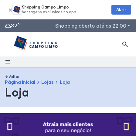
Shopping Campo Limpo
Abrir
cloud
32°
Shopping aberto até as 22:00
arrow_drop_down
search
menu
Shopping
Voltar
arrow_back
chevron_right
chevron_right
Página Inicial
Lojas
Loja
Loja
Mapa Interno
Como Chegar
Facilidades