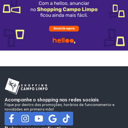
Horários
Entretenimento
Cinema
Eventos
Fique por Dentro
Lojas e Restaurantes
Acompanhe o shopping nas redes sociais
Fique por dentro das promoções, horários de funcionamento e
novidades em primeira mão!
Lojas