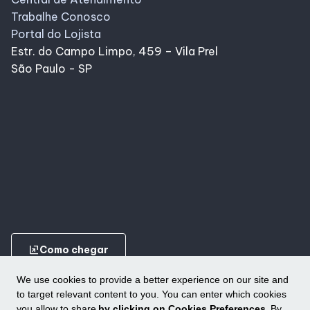
Trabalhe Conosco
Portal do Lojista
Estr. do Campo Limpo, 459 – Vila Prel
São Paulo - SP
ungroup
Como chegar
We use cookies to provide a better experience on our site and
to target relevant content to you. You can enter which cookies
you allow to share
by clicking on Cookies Preferences.
By