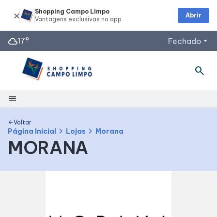
Shopping Campo Limpo
Abrir
cloud
17°
Fechado
arrow_drop_down
search
menu
Shopping
Voltar
arrow_back
chevron_right
chevron_right
Página Inicial
Lojas
Morana
MORANA
Mapa Interno
Como Chegar
Facilidades