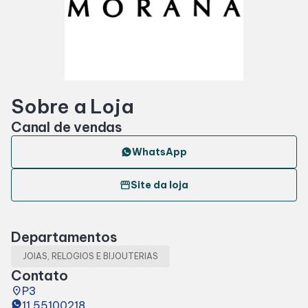
Horários
Entretenimento
Sobre a Loja
Cinema
Canal de vendas
Eventos
WhatsApp
storefront
Site da loja
Fique por Dentro
Departamentos
Lojas e Restaurantes
JOIAS, RELOGIOS E BIJOUTERIAS
Contato
Lojas
place
P3
11 55100218