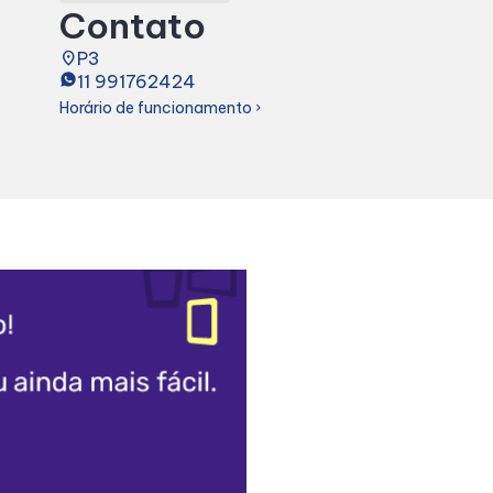
Contato
place
P3
11 991762424
Horário de funcionamento
chevron_right