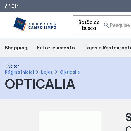
cloud
21°
Botão de
search
busca
Shopping
Entretenimento
Lojas e Restaurant
Mapa Interno
Cinema
Lojas
Voltar
arrow_back
chevron_right
chevron_right
Página Inicial
Lojas
Opticalia
OPTICALIA
Como Chegar
Eventos
Alimentação
Facilidades
Fique por Dentro
Compre Online
S
Horários
C