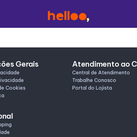
ções Gerais
Atendimento ao C
vacidade
Central de Atendimento
rivacidade
Trabalhe Conosco
de Cookies
Portal do Lojista
ca
onal
pping
dade